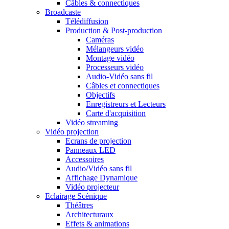
Câbles & connectiques
Broadcaste
Télédiffusion
Production & Post-production
Caméras
Mélangeurs vidéo
Montage vidéo
Processeurs vidéo
Audio-Vidéo sans fil
Câbles et connectiques
Objectifs
Enregistreurs et Lecteurs
Carte d'acquisition
Vidéo streaming
Vidéo projection
Ecrans de projection
Panneaux LED
Accessoires
Audio/Vidéo sans fil
Affichage Dynamique
Vidéo projecteur
Eclairage Scénique
Théâtres
Architecturaux
Effets & animations