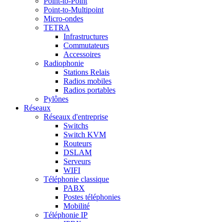
Point-to-Point
Point-to-Multipoint
Micro-ondes
TETRA
Infrastructures
Commutateurs
Accessoires
Radiophonie
Stations Relais
Radios mobiles
Radios portables
Pylônes
Réseaux
Réseaux d'entreprise
Switchs
Switch KVM
Routeurs
DSLAM
Serveurs
WIFI
Téléphonie classique
PABX
Postes téléphonies
Mobilité
Téléphonie IP