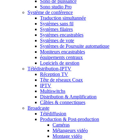
Sono de puissance
Sono studio Pro
Système de conférence
Traduction simultannée
Systèmes sans fil
Systèmes filaires
Systèmes encastrables
Systèmes de vote
Systèmes de Poursuite automatique
Moniteurs encastrables
équipements centraux
Logiciels de gestion
Télédistribution-IPTV
Réception TV
Tête de réseaux Coax
IPTV
Multiswitchs
Distribution & Amplification
Câbles & connectiques
Broadcaste
Télédiffusion
Production & Post-production
Caméras
Mélangeurs vidéo
Montage vidéo