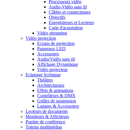
Processeurs vidéo
Audio-Vidéo sans fil
Câbles et connectiques
Objectifs
Enregistreurs et Lecteurs
Carte d'acquisition
Vidéo streaming
Vidéo projection
Ecrans de projection
Panneaux LED
Accessoires
Audio/Vidéo sans fil
Affichage Dynamique
Vidéo projecteur
Eclairage Scénique
Théâtres
Architecturaux
Effets & animations
Contrôleurs & DMX
Grilles de suspension
Lampes & Accessoires
Lecteurs de documents
Moniteurs & Afficheurs
Pupitre de conférence
Totems multimédias