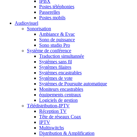
IPBX
Postes téléphonies
Passerelles
Postes mobils
Audiovisuel
Sonorisation
Ambiance & Evac
Sono de puissance
Sono studio Pro
Système de conférence
Traduction simultannée
Systèmes sans fil
Systèmes filaires
Systèmes encastrables
Systèmes de vote
Systèmes de Poursuite automatique
Moniteurs encastrables
équipements centraux
Logiciels de gestion
Télédistribution-IPTV
Réception TV
Tête de réseaux Coax
IPTV
Multiswitchs
Distribution & Amplification