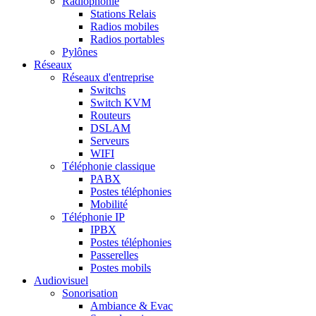
Radiophonie
Stations Relais
Radios mobiles
Radios portables
Pylônes
Réseaux
Réseaux d'entreprise
Switchs
Switch KVM
Routeurs
DSLAM
Serveurs
WIFI
Téléphonie classique
PABX
Postes téléphonies
Mobilité
Téléphonie IP
IPBX
Postes téléphonies
Passerelles
Postes mobils
Audiovisuel
Sonorisation
Ambiance & Evac