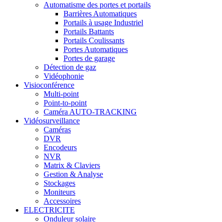
Automatisme des portes et portails
Barrières Automatiques
Portails à usage Industriel
Portails Battants
Portails Coulissants
Portes Automatiques
Portes de garage
Détection de gaz
Vidéophonie
Visioconférence
Multi-point
Point-to-point
Caméra AUTO-TRACKING
Vidéosurveillance
Caméras
DVR
Encodeurs
NVR
Matrix & Claviers
Gestion & Analyse
Stockages
Moniteurs
Accessoires
ELECTRICITE
Onduleur solaire