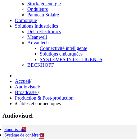
Stockage energie
Onduleurs
Panneau Solaire
Domotique
Solutions Industrielles
Delta Electronics
Meanwell
Advantech
Connectivité intelligente
Solutions embarquées
SYSTÈMES INTELLIGENTS
BECKHOFF
Accueil
/
Audiovisuel
/
Broadcaste
/
Production & Post-production
/
Câbles et connectiques
Audiovisuel
Sonorisation
Système de conférence
Ambiance & Evac