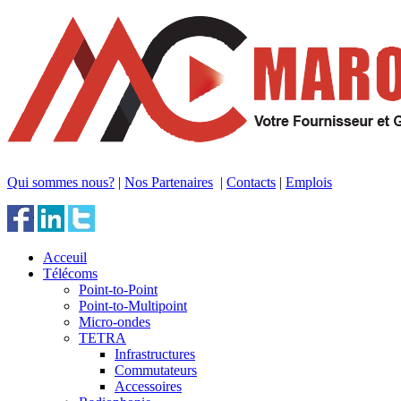
Qui sommes nous?
|
Nos Partenaires
|
Contacts
|
Emplois
Acceuil
Télécoms
Point-to-Point
Point-to-Multipoint
Micro-ondes
TETRA
Infrastructures
Commutateurs
Accessoires