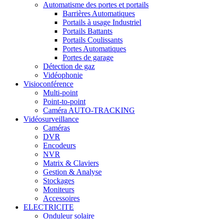
Automatisme des portes et portails
Barrières Automatiques
Portails à usage Industriel
Portails Battants
Portails Coulissants
Portes Automatiques
Portes de garage
Détection de gaz
Vidéophonie
Visioconférence
Multi-point
Point-to-point
Caméra AUTO-TRACKING
Vidéosurveillance
Caméras
DVR
Encodeurs
NVR
Matrix & Claviers
Gestion & Analyse
Stockages
Moniteurs
Accessoires
ELECTRICITE
Onduleur solaire