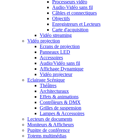
Processeurs vidéo
Audio-Vidéo sans fil
Câbles et connectiques
Objectifs
Enregistreurs et Lecteurs
Carte d'acquisition
Vidéo streaming
Vidéo projection
Ecrans de projection
Panneaux LED
Accessoires
Audio/Vidéo sans fil
Affichage Dynamique
Vidéo projecteur
Eclairage Scénique
Théâtres
Architecturaux
Effets & animations
Contrôleurs & DMX
Grilles de suspension
Lampes & Accessoires
Lecteurs de documents
Moniteurs & Afficheurs
Pupitre de conférence
Totems multimédias