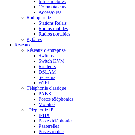
Infrastructures
Commutateurs
Accessoires
Radiophonie
Stations Relais
Radios mobiles
Radios portables
Pylônes
Réseaux
Réseaux d'entreprise
Switchs
Switch KVM
Routeurs
DSLAM
Serveurs
WIFI
Téléphonie classique
PABX
Postes téléphonies
Mobilité
Téléphonie IP
IPBX
Postes téléphonies
Passerelles
Postes mobils