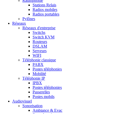
Radiophonie
Stations Relais
Radios mobiles
Radios portables
Pylônes
Réseaux
Réseaux d'entreprise
Switchs
Switch KVM
Routeurs
DSLAM
Serveurs
WIFI
Téléphonie classique
PABX
Postes téléphonies
Mobilité
Téléphonie IP
IPBX
Postes téléphonies
Passerelles
Postes mobils
Audiovisuel
Sonorisation
Ambiance & Evac