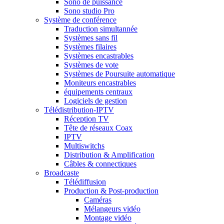
Sono de puissance
Sono studio Pro
Système de conférence
Traduction simultannée
Systèmes sans fil
Systèmes filaires
Systèmes encastrables
Systèmes de vote
Systèmes de Poursuite automatique
Moniteurs encastrables
équipements centraux
Logiciels de gestion
Télédistribution-IPTV
Réception TV
Tête de réseaux Coax
IPTV
Multiswitchs
Distribution & Amplification
Câbles & connectiques
Broadcaste
Télédiffusion
Production & Post-production
Caméras
Mélangeurs vidéo
Montage vidéo