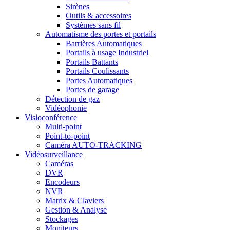
Sirènes
Outils & accessoires
Systèmes sans fil
Automatisme des portes et portails
Barrières Automatiques
Portails à usage Industriel
Portails Battants
Portails Coulissants
Portes Automatiques
Portes de garage
Détection de gaz
Vidéophonie
Visioconférence
Multi-point
Point-to-point
Caméra AUTO-TRACKING
Vidéosurveillance
Caméras
DVR
Encodeurs
NVR
Matrix & Claviers
Gestion & Analyse
Stockages
Moniteurs