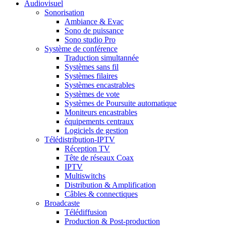
Audiovisuel
Sonorisation
Ambiance & Evac
Sono de puissance
Sono studio Pro
Système de conférence
Traduction simultannée
Systèmes sans fil
Systèmes filaires
Systèmes encastrables
Systèmes de vote
Systèmes de Poursuite automatique
Moniteurs encastrables
équipements centraux
Logiciels de gestion
Télédistribution-IPTV
Réception TV
Tête de réseaux Coax
IPTV
Multiswitchs
Distribution & Amplification
Câbles & connectiques
Broadcaste
Télédiffusion
Production & Post-production