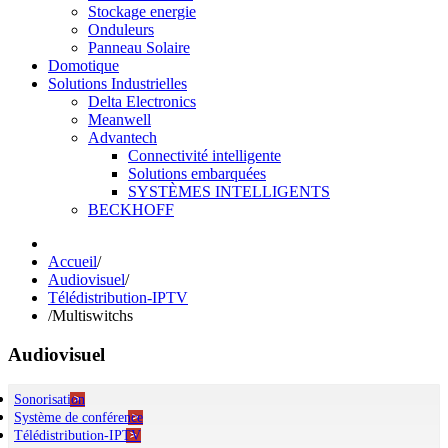
Stockage energie
Onduleurs
Panneau Solaire
Domotique
Solutions Industrielles
Delta Electronics
Meanwell
Advantech
Connectivité intelligente
Solutions embarquées
SYSTÈMES INTELLIGENTS
BECKHOFF
Accueil
/
Audiovisuel
/
Télédistribution-IPTV
/
Multiswitchs
Audiovisuel
Sonorisation
Système de conférence
Ambiance & Evac
Télédistribution-IPTV
Sono de puissance
Traduction simultannée