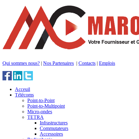
Qui sommes nous?
|
Nos Partenaires
|
Contacts
|
Emplois
Acceuil
Télécoms
Point-to-Point
Point-to-Multipoint
Micro-ondes
TETRA
Infrastructures
Commutateurs
Accessoires