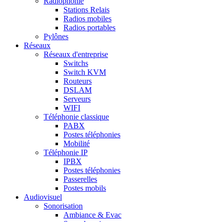
Radiophonie
Stations Relais
Radios mobiles
Radios portables
Pylônes
Réseaux
Réseaux d'entreprise
Switchs
Switch KVM
Routeurs
DSLAM
Serveurs
WIFI
Téléphonie classique
PABX
Postes téléphonies
Mobilité
Téléphonie IP
IPBX
Postes téléphonies
Passerelles
Postes mobils
Audiovisuel
Sonorisation
Ambiance & Evac