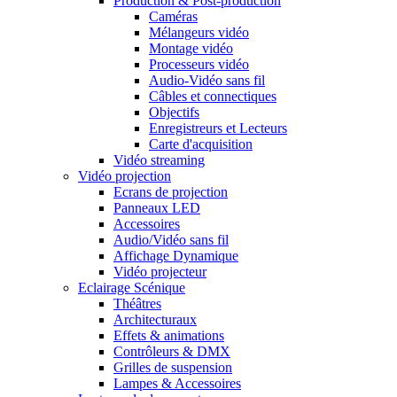
Production & Post-production
Caméras
Mélangeurs vidéo
Montage vidéo
Processeurs vidéo
Audio-Vidéo sans fil
Câbles et connectiques
Objectifs
Enregistreurs et Lecteurs
Carte d'acquisition
Vidéo streaming
Vidéo projection
Ecrans de projection
Panneaux LED
Accessoires
Audio/Vidéo sans fil
Affichage Dynamique
Vidéo projecteur
Eclairage Scénique
Théâtres
Architecturaux
Effets & animations
Contrôleurs & DMX
Grilles de suspension
Lampes & Accessoires