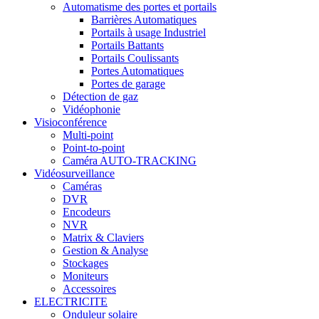
Automatisme des portes et portails
Barrières Automatiques
Portails à usage Industriel
Portails Battants
Portails Coulissants
Portes Automatiques
Portes de garage
Détection de gaz
Vidéophonie
Visioconférence
Multi-point
Point-to-point
Caméra AUTO-TRACKING
Vidéosurveillance
Caméras
DVR
Encodeurs
NVR
Matrix & Claviers
Gestion & Analyse
Stockages
Moniteurs
Accessoires
ELECTRICITE
Onduleur solaire