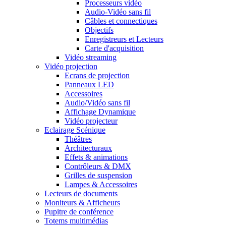
Processeurs vidéo
Audio-Vidéo sans fil
Câbles et connectiques
Objectifs
Enregistreurs et Lecteurs
Carte d'acquisition
Vidéo streaming
Vidéo projection
Ecrans de projection
Panneaux LED
Accessoires
Audio/Vidéo sans fil
Affichage Dynamique
Vidéo projecteur
Eclairage Scénique
Théâtres
Architecturaux
Effets & animations
Contrôleurs & DMX
Grilles de suspension
Lampes & Accessoires
Lecteurs de documents
Moniteurs & Afficheurs
Pupitre de conférence
Totems multimédias