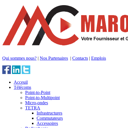
Qui sommes nous?
|
Nos Partenaires
|
Contacts
|
Emplois
Acceuil
Télécoms
Point-to-Point
Point-to-Multipoint
Micro-ondes
TETRA
Infrastructures
Commutateurs
Accessoires