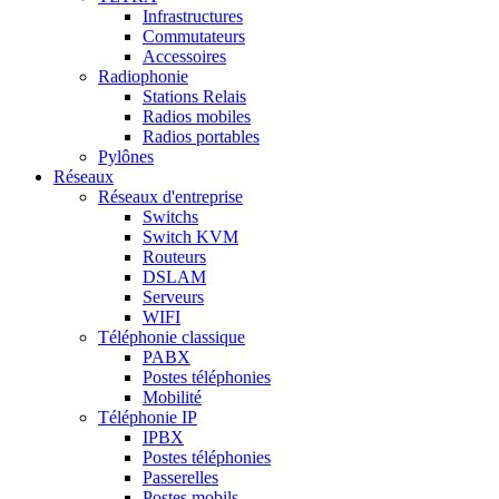
Infrastructures
Commutateurs
Accessoires
Radiophonie
Stations Relais
Radios mobiles
Radios portables
Pylônes
Réseaux
Réseaux d'entreprise
Switchs
Switch KVM
Routeurs
DSLAM
Serveurs
WIFI
Téléphonie classique
PABX
Postes téléphonies
Mobilité
Téléphonie IP
IPBX
Postes téléphonies
Passerelles
Postes mobils