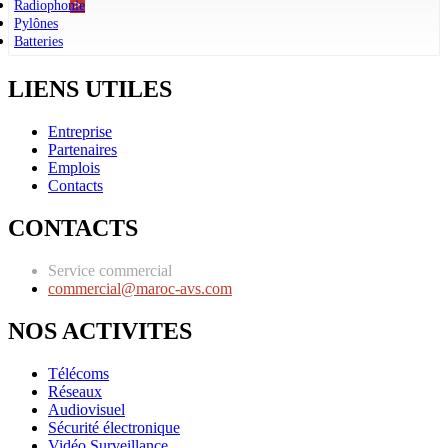
Radiophonie
Infrastructures
Pylônes
Commutateurs
Stations Relais
Batteries
Accessoires
Radios mobiles
Radios portables
LIENS UTILES
Entreprise
Partenaires
Emplois
Contacts
CONTACTS
Service commercial
commercial@maroc-avs.com
NOS ACTIVITES
Télécoms
Réseaux
Audiovisuel
Sécurité électronique
Vidéo Surveillance