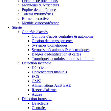
Lecteurs de documents
Moniteurs & Afficheurs
Pupitre de conférence
Totems multimédias
Borne interactive
Meuble visioconférence
Sûrété
Contrôle d'accès
Contrôle d'accès centralisé & autonome
Gestion de temps présence
Systèmes biométriques
Serrures mécaniques & électroniques
Badges d'identification et cartes
Tourniquets, couloirs et portes tambours
Détection incendie
Détecteurs
Déclencheurs manuels
ECS
CMSI
Alimentations AES-EAE
Report d'alarme
Autres
Détection intrusion
Détecteurs
Centrales