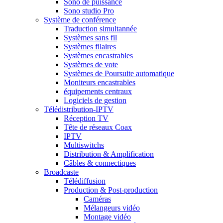
Sono de puissance
Sono studio Pro
Système de conférence
Traduction simultannée
Systèmes sans fil
Systèmes filaires
Systèmes encastrables
Systèmes de vote
Systèmes de Poursuite automatique
Moniteurs encastrables
équipements centraux
Logiciels de gestion
Télédistribution-IPTV
Réception TV
Tête de réseaux Coax
IPTV
Multiswitchs
Distribution & Amplification
Câbles & connectiques
Broadcaste
Télédiffusion
Production & Post-production
Caméras
Mélangeurs vidéo
Montage vidéo