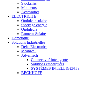
Stockages
Moniteurs
Accessoires
ELECTRICITE
Onduleur solaire
Stockage energie
Onduleurs
Panneau Solaire
Domotique
Solutions Industrielles
Delta Electronics
Meanwell
Advantech
Connectivité intelligente
Solutions embarquées
SYSTÈMES INTELLIGENTS
BECKHOFF