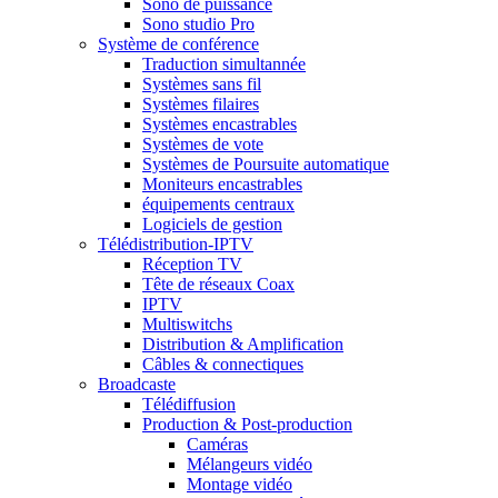
Sono de puissance
Sono studio Pro
Système de conférence
Traduction simultannée
Systèmes sans fil
Systèmes filaires
Systèmes encastrables
Systèmes de vote
Systèmes de Poursuite automatique
Moniteurs encastrables
équipements centraux
Logiciels de gestion
Télédistribution-IPTV
Réception TV
Tête de réseaux Coax
IPTV
Multiswitchs
Distribution & Amplification
Câbles & connectiques
Broadcaste
Télédiffusion
Production & Post-production
Caméras
Mélangeurs vidéo
Montage vidéo