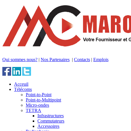
Qui sommes nous?
|
Nos Partenaires
|
Contacts
|
Emplois
Acceuil
Télécoms
Point-to-Point
Point-to-Multipoint
Micro-ondes
TETRA
Infrastructures
Commutateurs
Accessoires