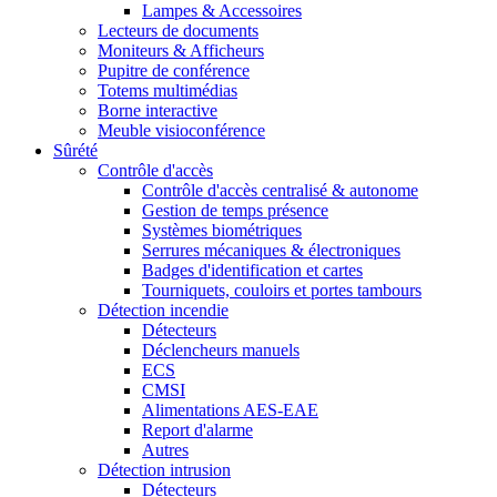
Lampes & Accessoires
Lecteurs de documents
Moniteurs & Afficheurs
Pupitre de conférence
Totems multimédias
Borne interactive
Meuble visioconférence
Sûrété
Contrôle d'accès
Contrôle d'accès centralisé & autonome
Gestion de temps présence
Systèmes biométriques
Serrures mécaniques & électroniques
Badges d'identification et cartes
Tourniquets, couloirs et portes tambours
Détection incendie
Détecteurs
Déclencheurs manuels
ECS
CMSI
Alimentations AES-EAE
Report d'alarme
Autres
Détection intrusion
Détecteurs