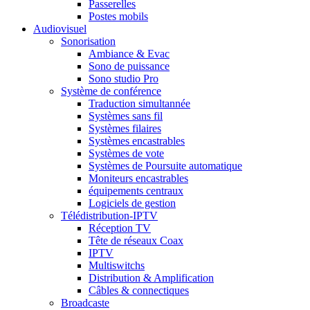
Passerelles
Postes mobils
Audiovisuel
Sonorisation
Ambiance & Evac
Sono de puissance
Sono studio Pro
Système de conférence
Traduction simultannée
Systèmes sans fil
Systèmes filaires
Systèmes encastrables
Systèmes de vote
Systèmes de Poursuite automatique
Moniteurs encastrables
équipements centraux
Logiciels de gestion
Télédistribution-IPTV
Réception TV
Tête de réseaux Coax
IPTV
Multiswitchs
Distribution & Amplification
Câbles & connectiques
Broadcaste