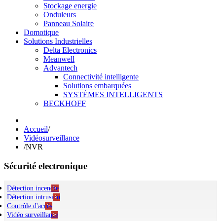
Stockage energie
Onduleurs
Panneau Solaire
Domotique
Solutions Industrielles
Delta Electronics
Meanwell
Advantech
Connectivité intelligente
Solutions embarquées
SYSTÈMES INTELLIGENTS
BECKHOFF
Accueil
/
Vidéosurveillance
/
NVR
Sécurité electronique
Détection incendie
Détection intrusion
Détecteurs
Contrôle d'accès
Déclencheurs manuels
Détecteurs
Vidéo surveillance
ECS
Centrales
Systèmes centralisé & autonome