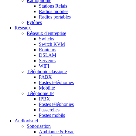
Radiophonie
Stations Relais
Radios mobiles
Radios portables
Pylônes
Réseaux
Réseaux d'entreprise
Switchs
Switch KVM
Routeurs
DSLAM
Serveurs
WIFI
Téléphonie classique
PABX
Postes téléphonies
Mobilité
Téléphonie IP
IPBX
Postes téléphonies
Passerelles
Postes mobils
Audiovisuel
Sonorisation
Ambiance & Evac