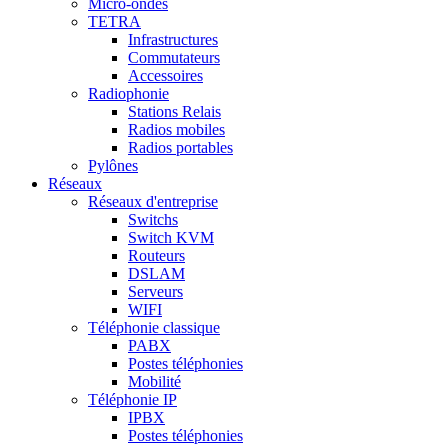
Micro-ondes
TETRA
Infrastructures
Commutateurs
Accessoires
Radiophonie
Stations Relais
Radios mobiles
Radios portables
Pylônes
Réseaux
Réseaux d'entreprise
Switchs
Switch KVM
Routeurs
DSLAM
Serveurs
WIFI
Téléphonie classique
PABX
Postes téléphonies
Mobilité
Téléphonie IP
IPBX
Postes téléphonies