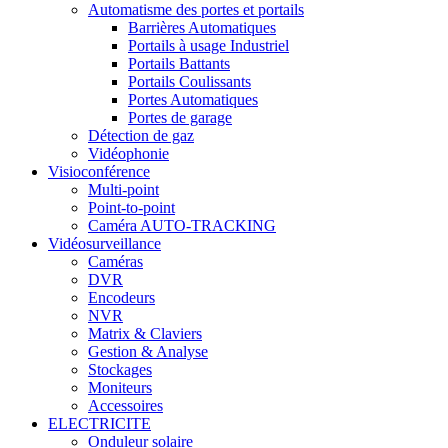
Automatisme des portes et portails
Barrières Automatiques
Portails à usage Industriel
Portails Battants
Portails Coulissants
Portes Automatiques
Portes de garage
Détection de gaz
Vidéophonie
Visioconférence
Multi-point
Point-to-point
Caméra AUTO-TRACKING
Vidéosurveillance
Caméras
DVR
Encodeurs
NVR
Matrix & Claviers
Gestion & Analyse
Stockages
Moniteurs
Accessoires
ELECTRICITE
Onduleur solaire