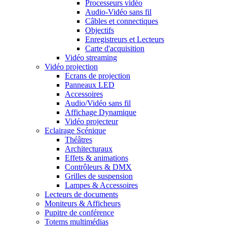
Processeurs vidéo
Audio-Vidéo sans fil
Câbles et connectiques
Objectifs
Enregistreurs et Lecteurs
Carte d'acquisition
Vidéo streaming
Vidéo projection
Ecrans de projection
Panneaux LED
Accessoires
Audio/Vidéo sans fil
Affichage Dynamique
Vidéo projecteur
Eclairage Scénique
Théâtres
Architecturaux
Effets & animations
Contrôleurs & DMX
Grilles de suspension
Lampes & Accessoires
Lecteurs de documents
Moniteurs & Afficheurs
Pupitre de conférence
Totems multimédias