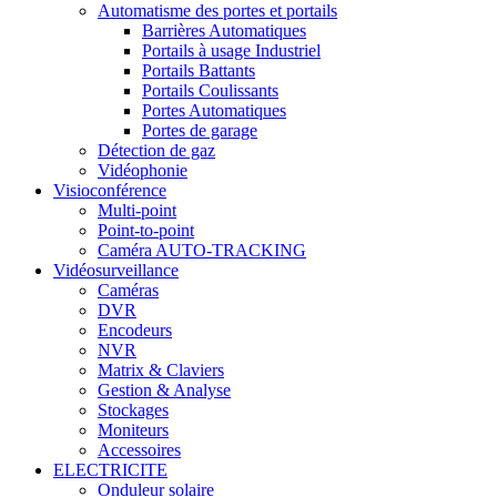
Automatisme des portes et portails
Barrières Automatiques
Portails à usage Industriel
Portails Battants
Portails Coulissants
Portes Automatiques
Portes de garage
Détection de gaz
Vidéophonie
Visioconférence
Multi-point
Point-to-point
Caméra AUTO-TRACKING
Vidéosurveillance
Caméras
DVR
Encodeurs
NVR
Matrix & Claviers
Gestion & Analyse
Stockages
Moniteurs
Accessoires
ELECTRICITE
Onduleur solaire