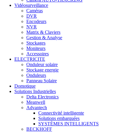
Vidéosurveillance
Caméras
DVR
Encodeurs
NVR
Matrix & Claviers
Gestion & Analyse
Stockages
Moniteurs
Accessoires
ELECTRICITE
Onduleur solaire
Stockage energie
Onduleurs
Panneau Solaire
Domotique
Solutions Industrielles
Delta Electronics
Meanwell
Advantech
Connectivité intelligente
Solutions embarquées
SYSTÈMES INTELLIGENTS
BECKHOFF