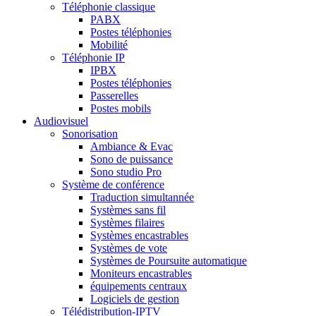
Téléphonie classique
PABX
Postes téléphonies
Mobilité
Téléphonie IP
IPBX
Postes téléphonies
Passerelles
Postes mobils
Audiovisuel
Sonorisation
Ambiance & Evac
Sono de puissance
Sono studio Pro
Système de conférence
Traduction simultannée
Systèmes sans fil
Systèmes filaires
Systèmes encastrables
Systèmes de vote
Systèmes de Poursuite automatique
Moniteurs encastrables
équipements centraux
Logiciels de gestion
Télédistribution-IPTV