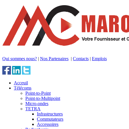
Qui sommes nous?
|
Nos Partenaires
|
Contacts
|
Emplois
Acceuil
Télécoms
Point-to-Point
Point-to-Multipoint
Micro-ondes
TETRA
Infrastructures
Commutateurs
Accessoires