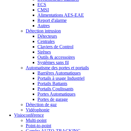
ECS
CMSI
Alimentations AES-EAE
Report d'alarme
Autres
Détection intrusion
Détecteurs
Centrales
Claviers de Control
Sirènes
Outils & accessoires
Systèmes sans fil
Automatisme des portes et portails
Barrières Automatiques
Portails à usage Industriel
Portails Battants
Portails Coulissants
Portes Automatiques
Portes de garage
Détection de gaz
Vidéophonie
Visioconférence
Multi-point
Point-to-point
Caméra AUTO-TRACKING