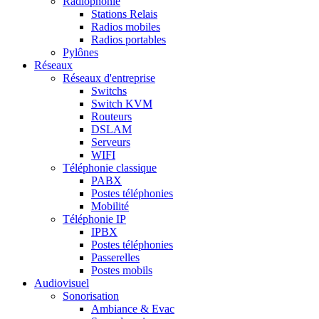
Radiophonie
Stations Relais
Radios mobiles
Radios portables
Pylônes
Réseaux
Réseaux d'entreprise
Switchs
Switch KVM
Routeurs
DSLAM
Serveurs
WIFI
Téléphonie classique
PABX
Postes téléphonies
Mobilité
Téléphonie IP
IPBX
Postes téléphonies
Passerelles
Postes mobils
Audiovisuel
Sonorisation
Ambiance & Evac