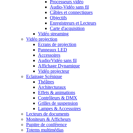
Processeurs vidéo
Audio-Vidéo sans fil
Câbles et connectiques
Objectifs
Enregistreurs et Lecteurs
Carte d'acquisition
Vidéo streaming
Vidéo projection
Ecrans de projection
Panneaux LED
Accessoires
Audio/Vidéo sans fil
Affichage Dynamique
Vidéo projecteur
Eclairage Scénique
Théâtres
Architecturaux
Effets & animations
Contrôleurs & DMX
Grilles de suspension
Lampes & Accessoires
Lecteurs de documents
Moniteurs & Afficheurs
Pupitre de conférence
Totems multimédias