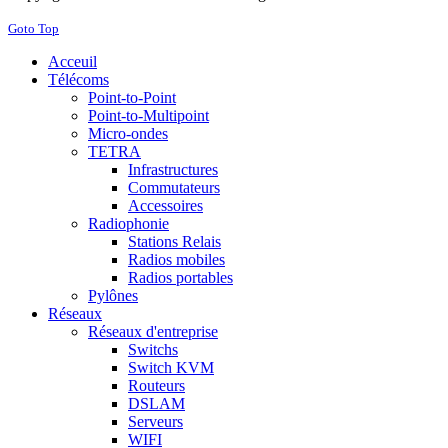
Goto Top
Acceuil
Télécoms
Point-to-Point
Point-to-Multipoint
Micro-ondes
TETRA
Infrastructures
Commutateurs
Accessoires
Radiophonie
Stations Relais
Radios mobiles
Radios portables
Pylônes
Réseaux
Réseaux d'entreprise
Switchs
Switch KVM
Routeurs
DSLAM
Serveurs
WIFI