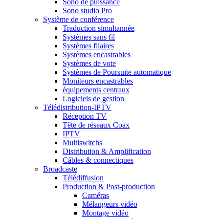
Sono de puissance
Sono studio Pro
Système de conférence
Traduction simultannée
Systèmes sans fil
Systèmes filaires
Systèmes encastrables
Systèmes de vote
Systèmes de Poursuite automatique
Moniteurs encastrables
équipements centraux
Logiciels de gestion
Télédistribution-IPTV
Réception TV
Tête de réseaux Coax
IPTV
Multiswitchs
Distribution & Amplification
Câbles & connectiques
Broadcaste
Télédiffusion
Production & Post-production
Caméras
Mélangeurs vidéo
Montage vidéo