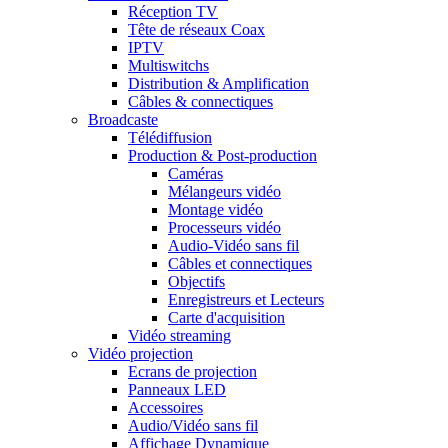
Réception TV
Tête de réseaux Coax
IPTV
Multiswitchs
Distribution & Amplification
Câbles & connectiques
Broadcaste
Télédiffusion
Production & Post-production
Caméras
Mélangeurs vidéo
Montage vidéo
Processeurs vidéo
Audio-Vidéo sans fil
Câbles et connectiques
Objectifs
Enregistreurs et Lecteurs
Carte d'acquisition
Vidéo streaming
Vidéo projection
Ecrans de projection
Panneaux LED
Accessoires
Audio/Vidéo sans fil
Affichage Dynamique